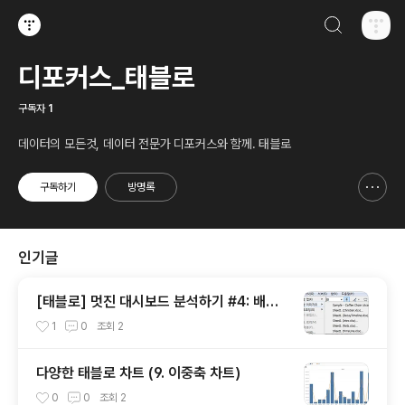
검색하기
티스토리
디포커스_태블로
구독자
1
데이터의 모든것, 데이터 전문가 디포커스와 함께. 태블로
구독하기
방명록
신고하기 레이어
열기
인기글
[태블로] 멋진 대시보드 분석하기 #4: 배경
이미지 넣기
1
0
조회
2
다양한 태블로 차트 (9. 이중축 차트)
0
0
조회
2