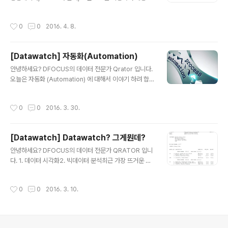
는 데이터가 많습니다.대부분은 CSV 혹은 XML, JSON
형식으로 내려받아 사용할 수 있지만일부, 그렇게 제공되
작성시간
0
0
2016. 4. 8.
지 않는 데이터들은 어떻게 해야 할까요> Datawatch를
이용하면 쉽게 데이터를 가져와서 파일형태, 나아가서 Ta
bleau와 바로 연결하여 사용이 가능합니다.Datawatch
[Datawatch] 자동화(Automation)
의 데이터 준비 툴인, Data Prep Studio를 사용해 보겠
글 내용
습니다.오늘 이용할 공공데이터는 서울 열린 데이터 광장
안녕하세요? DFOCUS의 데이터 전문가 Qrator 입니다.
에서 제공하는"서울시 공공 WiFi 위치 정보" 입니다. (클릭
오늘은 자동화 (Automation) 에 대해서 이야기 하려 합니
하여 바로가기)이 데이터는 사실 CSV, 엑셀파일로도 제공
다.자동화 뭔가 말은 멋있긴 한데, 아직은 생소하시 겁니
되고 있지만 이번에는 오픈 API를 사용하여데이터를 가져
다.'뭘 자동화 한다는 거야?' '그거 하면 뭐가 좋은데?'데이
작성시간
0
0
2016. 3. 30.
와..
터에서의 자동화란, 데이터 준비 (Data Preperation) 부
터, 시각화 (Visualization) 이전 까지의 모든 과정을일체
의 수작업 없이, 자동으로 이루어지게 구성하는 것을 말합
[Datawatch] Datawatch? 그게뭔데?
니다.예를 들어 봅시다.우리의 마케팅 담당자, Qrator의
글 내용
Q맨이 있습니다.우리의 Q맨은 매일 매일 올라오는 각 부
안녕하세요? DFOCUS의 데이터 전문가 QRATOR 입니
서의 세일즈 보고서를 시각화여 보고해야 합니다.물론 각
다. 1. 데이터 시각화2. 빅데이터 분석최근 가장 뜨거운 위
부서의 보고서의 구성이나, 파일의 형식, 확장자는 개별로
의 두가지 이슈에는 공통점이 있습니다.바로............."데이
다릅니다.물론 처음에 한두번은 괜찮습니다. 처.음..
터의 정형화가 필수적" 이라는 것 입니다. 오늘 소개해 드
작성시간
0
0
2016. 3. 10.
릴 솔루션은, 데이터의 준비 (Data Preparation) 와 Dis
covery를 위한 툴Datawatch: Monarch 입니다. 대부
분의 보고서 혹은 문서는 아래와 같은 PDF 파일 일 것 입
니다.하지만 대부분의 시각화 혹은 빅데이터 분석 툴은 PD