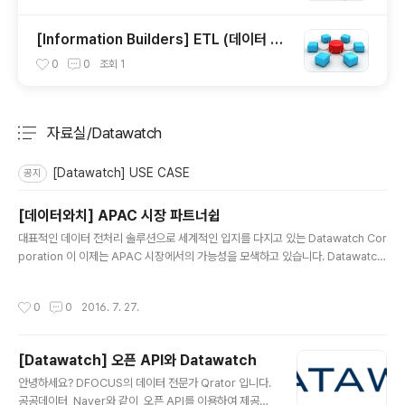
[Information Builders] ETL (데이터 이
관) 그 중요함에 대하여
0
0
조회
1
자료실/Datawatch
분류 전체보기
주요 글 목록
[Datawatch] USE CASE
공지
[데이터와치] APAC 시장 파트너쉽
글 내용
대표적인 데이터 전처리 솔루션으로 세계적인 입지를 다지고 있는 Datawatch Cor
poration​ 이 이제는 APAC 시장에서의 가능성을 모색하고 있습니다. Datawatch
는 이를 저희 DFOCUS(Qrator: 데이터 전문가)와 같은 APAC지역, 대표 태블로
리셀러들과의 파트너쉽을 통해 실현하고자 하는데요, 이는 데이터와치가 시각화에
작성시간
0
0
2016. 7. 27.
앞선 필수적인 데이터 전처리 기능을 지원하는 대표적인 솔루션이기 때문이라고 합
니다. 기사 전문 :BEDFORD, Mass. – July 26, 2016 – Datawatch Corporati
on (NASDAQ-CM: DWCH) today announced 56 percent year-over-y
[Datawatch] 오픈 API와 Datawatch
ear growth in APAC channel revenue in 1..
글 내용
안녕하세요? DFOCUS의 데이터 전문가 Qrator 입니다.
공공데이터, Naver와 같이, 오픈 API를 이용하여 제공되