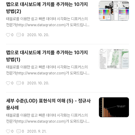
맵으로 대시보드에 가치를 추가하는 10가지
이나 열을 선택하여 하나의 기준으로만 나타내는 것을 기
방법(2)
본으로 합니다. 하지만 이러한 차트는 단순하며 차원이 많
글 내용
을 시 복잡하게 보이는 단점이 있습니다. 이러한 경우 라인
태블로를 이용한 쉽고 빠른 데이터 시각화는 디포커스의
매트릭스를 이용한 차트 구성은 디자인적으로 세련된 느낌
전문가(http://www.dataqrator.com)가 도와드립니다.
을 줄 수 있습니다! ▶라인매트릭스 작동 설명​ 1)가로 라는
안녕하세요~! 디포커스 태블로 둥이입니다. 지난 시간에
작성시간
0
0
2020. 10. 20.
매개변..
이어서 맵으로 대시보드에 가치를 추가하는 마저 설명 드
리겠습니다. 6. 디자인과 데이터에서 색상이 중요합니다.
맵을 대시보드에 완벽하게 맞춤화하려면 색상 선택 도구를
맵으로 대시보드에 가치를 추가하는 10가지
사용하십시오. 맵의 마크에 대한 색상 조정뿐만 아니라 기
방법(1)
본 맵의 배경(그리고 텍스트 상자 또는 대시보드 상의 다른
글 내용
워크시트) 배색에도 사용할 수 있습니다. 양피지 같이 보이
태블로를 이용한 쉽고 빠른 데이터 시각화는 디포커스의
는 배경을 사용한 Joshua Milligan의 대시보드, '미국의
전문가(http://www.dataqrator.com)가 도와드립니다.
역사'에서 좋은 예시를 볼 수 있습니다. 네바다 주 라스베이
안녕하세요~! 디포커스 태블로 둥이입니다. 기능과 디자인
작성시간
0
0
2020. 10. 20.
거스 지역에서 발행된 상업 및 주거 건축 허가의 수를 비교
이 균형을 이룰 때 가장 효율적인 데이터 시각화가 실현됩
하는 예를..
니다~! 많은 분석 프로젝트에 공간 데이터가 연관되므로
공간 데이터와 맵 사이의 균형을 유지하는 법을 이해하는
세부 수준(LOD) 표현식의 이해 (5) - 정규사
것은 매우 중요합니다. 이 백서에서, 지도학자인 Sarah B
용사례
attersby는 맵을 사용하여 대시보드의 분석 및 미적 가치
글 내용
를 향상하는 10가지 도움말을 공유합니다. 1. 컨텍스트가
태블로를 이용한 쉽고 빠른 데이터 시각화는 디포커스의
핵심 Tableau에서 기본 제공하는 스타일과 보는 사람이
전문가(http://www.dataqrator.com)가 도와드립니다.
데이터에 집중할 수 있도록 적합한 양의 컨텍스트를 제공
안녕하세요 , 태블로 둥이입니다. 오늘은 정규사용사례의 L
작성시간
0
0
2020. 9. 21.
하는 사용자 지정 Mapbox 맵의 예를 몇 가지 살표보겠습
OD 표현식에 대한 몇 가지 유용한 시나리오가 이 백서의