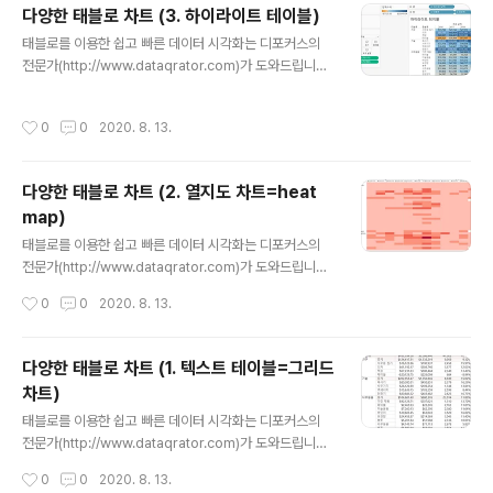
다양한 태블로 차트 (3. 하이라이트 테이블)
국가별 매출이 대분류의 비율이 얼만큼 차지하는지 알 수
글 내용
있는 지도 형태의 그래프를 알아보았습니다. 여기서 한발
태블로를 이용한 쉽고 빠른 데이터 시각화는 디포커스의
짜악~ 더 나아가서 두 그래프를 같이 본다면....... 북아시아
전문가(http://www.dataqrator.com)가 도와드립니다.
지역에 매출을 대분류로 구분하고 수익값을 색으로 통해
안녕하세요~! 디포커스 태블로 둥이입니다 ^^ 태블로 차트
볼 수 있는 차트를 만들어 보았습니다. 태블로에서 제공하
를 알아보는 세 번째 시간입니다. 오늘 알아볼 차트는 테이
작성시간
0
0
2020. 8. 13.
는 위도,경도값은 ..
블 형식의 마지막인 하이라이트 테이블입니다. 그림으로
만나볼까요? 저번 시간에 봤던 열지도와 비슷한 형태입니
다. 마치 텍스트 테이블과 열지도를 합쳐 놓은 듯한 테이블
다양한 태블로 차트 (2. 열지도 차트=heat
입니다. 주문날짜에 대한 대분류 , 중분류가 텍스트로 매출
map)
을 색상으로 수익을 파악할 수가 있습니다. 가구의 테이블
글 내용
값이 4년 동안 계속 -값을 내고 있는 것을 색구분을 통해
태블로를 이용한 쉽고 빠른 데이터 시각화는 디포커스의
빠르게 알 수 있습니다. 두 그래프의 장점을 합친 하이라이
전문가(http://www.dataqrator.com)가 도와드립니다.
트 그래프입니다. 다음 이 시간에는 테이블 형태가 아닌 다
안녕하세요~! 디포커스 태블로 둥이입니다 ^^ 태블로 차트
작성시간
0
0
2020. 8. 13.
른 형태의 그래프를 알..
를 알아보는 두 번째 '열지도(heat map) 란 차트' 시간입
니다. 처음 들어보셔서 생소할텐데 그림으로 보겠습니다.
이전 시간에 본 텍스트 테이블 안에 텍스트 대신 차원 값을
다양한 태블로 차트 (1. 텍스트 테이블=그리드
색상으로 표현하여 차원값 범위를 색상의 범례로 표현한
차트)
것입니다. 이 그래프 특징은 행,열 구분으로 어디가 높은 지
글 내용
점인지 또 어디가 낮은 지점인지 직관적으로 파악할 수 있
태블로를 이용한 쉽고 빠른 데이터 시각화는 디포커스의
는 장점이 있는 테이블입니다. 한 단계 더 알아볼까요? 매
전문가(http://www.dataqrator.com)가 도와드립니다.
출값을 색상으로 표현했다면, 동시에 수익값을 크기로 표
안녕하세요~ 디포커스 태블로 둥이입니다. ^^ 태블로 차트
작성시간
0
0
2020. 8. 13.
현해 보았습니다. 어느 세그먼트 , 지역에 있는 제조사가 색
를 알아보는 첫 번째 시간입니다. 가장 기본이 되는 텍스트