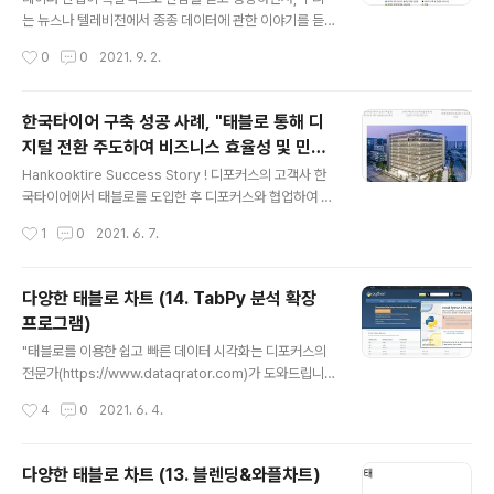
에 대한 신뢰를 높여 셀프 서비스 분석의 채택을 가속화합
는 뉴스나 텔레비전에서 종종 데이터에 관한 이야기를 듣
니다. Tableau Data management를 선택해야 하는 이
고는 합니다. 데이터 관련 분야가 인기를 얻으면서 정보처
작성시간
0
0
2021. 9. 2.
유 - 모두..
리기사, 빅데이터 분석 기사 등 데이터에 대한 공부를 하기
도 하는데요, 그렇다면 과연 전세계적으로 데이터 산업의
시장 규모는 어느 정도나 될까요? 우선 데이터 산업이란,
한국타이어 구축 성공 사례, "태블로 통해 디
데이터의 생산, 수집, 처리, 분석, 유통, 활용 등을 통해 가치
지털 전환 주도하여 비즈니스 효율성 및 민첩
를 창출하는 상품과 서비스를 생산 및 제공하는 산업입니
글 내용
성 향상"
다. 우리나라의 데이터 산업 시장 규모는 얼마나 될까요?
Hankooktire Success Story ! 디포커스의 고객사 한
국내 데이터 시장 규모 과학기술정보통신부와 한국데이터
국타이어에서 태블로를 도입한 후 디포커스와 협업하여 우
산업진흥원에서 2월 17일 발표한 “2020년 데이터 산업
수한 업무 성과를 이룬 사례에 대한 내용입니다. 한국 타이
작성시간
1
0
2021. 6. 7.
현황조사” 결과에 따르면, 국내 데이터 산업 시장규모는 2
어는 국내 타이어 시장 1 위 기업으로, 승용차, 전기차, SU
020년 약 19조 2,736억원 규..
V 등 다양한 종류의 차량에 장착되는 타이어를 제조합니
다. 뿐만 아니라 2020 년 한 유럽의 유명 자동차 전문지가
다양한 태블로 차트 (14. TabPy 분석 확장
실시한 타이어 테스트에서 1 위를 차지할만큼 전 세계적으
프로그램)
로 최고 수준의 기술을 인정 받고 있습니다. 최근에는 4 차
글 내용
산업 혁명 시대로의 전환에 발 맞추어 인공 지능 (AI) 및 러
"태블로를 이용한 쉽고 빠른 데이터 시각화는 디포커스의
닝 기술을 접목 한 주행 도로 위험 탐지 솔루션, 타이어 컴
전문가(https://www.dataqrator.com)가 도와드립니
파운드의 물성 예측 모델 개발에 성공하면서 업계의 디지
다." ​ 안녕하세요 여러분~^^ 디포커스 태블로 둥이입니다! ​
작성시간
4
0
2021. 6. 4.
털 전환을 선도하고 있습니다. 아시아와 미국, 유럽의 8 개
태블로 차트를 알아보는 여섯 번째 시간입니다. 오늘은 'Ta
..
bPy 분석 확장 프로그램'을 알아보겠습니다. ​ 1.Python
설치 하기의 링크로 접속하여 Linux Mac 또는 Window
다양한 태블로 차트 (13. 블렌딩&와플차트)
s용 최신 버전의 Python을 다운로드하여 설치합니다 Do
글 내용