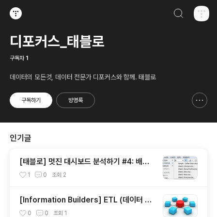
검색하기
티스토리
디포커스_태블로
구독자
1
데이터의 모든것, 데이터 전문가 디포커스와 함께. 태블로
구독하기
방명록
신고하기 레이어
열기
인기글
[태블로] 멋진 대시보드 분석하기 #4: 배경
이미지 넣기
1
0
조회
2
[Information Builders] ETL (데이터 이
관) 그 중요함에 대하여
0
0
조회
1