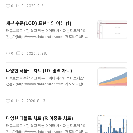
를 사용하여 또 다른 예제를 살펴보겠습니다. {EXCLUDE
안녕하세요~! 디포커스 태블로 둥이입니다 ^^ 오늘은 'Incl
작성시간
0
0
2020. 9. 2.
[Region] : SUM..
ude: 낮은 세부 수준에서 계산하기' 에 대해서 배워볼까 합
니다~! 이 예에서는 표준 영업 데이터베이스(Tableau에
서 제공되는 Superstore 데이터베이스)를 살펴보겠습니
세부 수준(LOD) 표현식의 이해 (1)
다. 여기서 각 행은 특정 항목의 매출을 나타냅니다. Orde
글 내용
태블로를 이용한 쉽고 빠른 데이터 시각화는 디포커스의
r(주문)에는 여러 항목이 포함될 수 있으며 주문은 여러 행
전문가(http://www.dataqrator.com)가 도와드립니다.
에 나누어져 입력될 수 있습니다. 즉, 이 데이터베이스의 가
안녕하세요 , 디포커스 태블로 둥이입니다. 오늘은 세부 수
장 깊은 수준의 세부 수준은 고유한 항목입니다. 데이터베
준(LOD) 표현식을 설명해 드리려고 합니다. Tableau에
이스 스냅샷의 첫 번째 행은 Bush Somerset Bookcas
작성시간
0
0
2020. 8. 28.
서는 데이터 분석을 통해 즐거운 경험을 하게 만드는 것을
e(부시 서머셋 책장) 2개에 대한 구매입니다..
목표로 삼고 있습니다. 문제를 해결하기 위해 도구를 사용
하는 방법에 대해 고민해야 한다면 흐름이 깨집니다. 질문
다양한 태블로 차트 (10. 영역 차트)
하는 것은 간단하지만, 답변을 구하는 과정에는 어려움이
글 내용
따릅니다. 예는 다음과 같습니다. * 분기별로 회사의 주문
태블로를 이용한 쉽고 빠른 데이터 시각화는 디포커스의
이 100개 이상이었던 일 수를 파악할 수 있습니까? * 영업
전문가(http://www.dataqrator.com)가 도와드립니다.
담당자별로 성사된 거래 중 규모가 가장 큰 거래를 찾고 관
안녕하세요~ 디포커스 태블로 둥이입니다~! ^^ 오늘 알아
리자별 평균을 파악할 수 있습니까? * 각 고객에게 처음 고
볼 차트는 영역 차트입니다. 라인 차트랑 비슷하게 시계열
작성시간
0
2
2020. 8. 13.
객이 된 ..
추이를 보는 차트이지만, 일반적인 추이보다는 영역을 색
깔로 채우는 개념이기 때문에 측정값을 누적해서 보는 경
우에 주로 사용하게 됩니다. 연도별 매출 누적값을 대분류
다양한 태블로 차트 (9. 이중축 차트)
별로 표현해 보았습니다. 연도별 그래프를 분기별로 더 자
글 내용
세하게 매출값이 누적되었는지 알아볼까요? 연속형 날짜,
태블로를 이용한 쉽고 빠른 데이터 시각화는 디포커스의
분기별로 나타내어 매출의 누적값을 영역 그래프로 나타낼
전문가(http://www.dataqrator.com)가 도와드립니다.