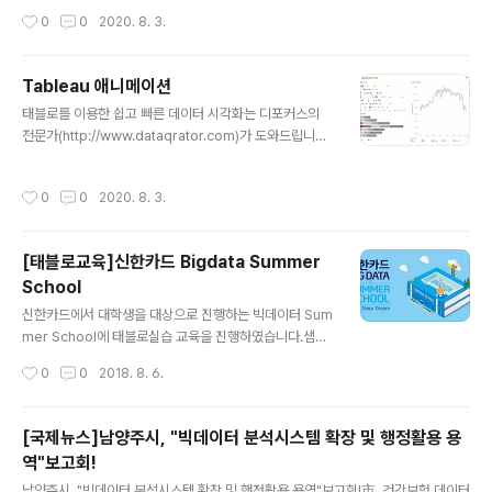
이트 내용 중에 Tableau에서 강력한 기능인 맵이 Serve
작성시간
0
0
2020. 8. 3.
r에서도 개선이 되었어요. 아래 그림처럼 스타벅스와 같이
큰 건물까지 나타낼 수 있습니다. (한국 곳곳이 잘 나타나네
요 ^0^) 설정하는 방법을 알아보도록 할게요 ~ Tableau
Tableau 애니메이션
Server에서 지도가 있는 시트를 편집하여 상단의 [맵]에
글 내용
서 [맵 계층]을 눌러주세요~ 좌측의 화면이 맵 계층으로 바
태블로를 이용한 쉽고 빠른 데이터 시각화는 디포커스의
뀌면서 아래의 값들을 설정할 수 있어요~ 스타일은 총 6개
전문가(http://www.dataqrator.com)가 도와드립니다.
가 제공되네요. 배경 맵 계층으로 경계선 등을 체크하여 O
안녕하세요! 여러분! 오늘은 Tableau 2020.1의 신기능
n/Off할 수 있습니다. 미국의 경우에는 데이터..
을 소개할게요. 아래 대시보드처럼 애니메이션 효과로 한
작성시간
0
0
2020. 8. 3.
층 더 고급지게 화면 전환을 할 수 있어요~ 하는 방법을 알
려드릴게요 참 간단하답니다. 태블로 desktop에서 상단
의 [서식] 탭을 누르시면 [애니메이션]을 눌러주세요 좌측
[태블로교육]신한카드 Bigdata Summer
에 애니메이션이라는 창으로 변경됩니다. 통합 문서 기본
School
값을 설정으로 변경해주시고 아래의 옵션을 선택해 주시면
글 내용
됩니다~ 이상으로 애니메이션에 대하여 알아보았습니다.
신한카드에서 대학생을 대상으로 진행하는 빅데이터 Sum
유익한 시간이 되셨나요? 앞으로 애니메이션 효과를 활용
mer School에 태블로실습 교육을 진행하였습니다.샘플
하여 세련된 대시보드를 만들어 보아요! 태블로를 이용한
데이터를 통해 태블로를 활용하여 다양한 차트와 대시보드
작성시간
0
0
2018. 8. 6.
쉽고 빠른 데이터 시각화..
작성법을 배워보았습니다. 교육 내용이 아주 만족스러웠
고, 감동적이었다는 교육 후기도 함께 전해봅니다.
[국제뉴스]남양주시, "빅데이터 분석시스템 확장 및 행정활용 용
역"보고회!
글 내용
남양주시, "빅데이터 분석시스템 확장 및 행정활용 용역"보고회!市, 건강보험 데이터